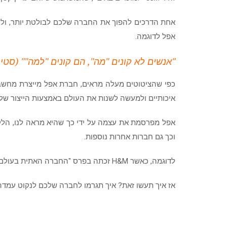
אחת הדרכים להפוך את החברה שלכם לבולטת יותר, ולשוו
אפל לדוגמה.
"אנשים לא קונים "מה", הם קונים "למה"" (סטיב
כפי שהציטוטים מעלה מראים, חברת אפל מייצרת מחשבים 
איכותיים ולמעשה לשנות את העולם באמצעות הייצור של
אפל מפרסמת את עצמה על ידי כך שהיא מראה לנו, הלקו
וכך גם חברות אחרות נוספות.
לדוגמה, כאשר H&M זכתה בפרס "החברה האתית בעולם" המכירות שלה פשוט זינקו. ולעומת זאת, עסקים שמסובכים בשערוריות, כמו שכר נמוך מידי לעובדים, סופגות הפסדים.
אז איך תעשו זאת? איך תגרמו לחברה שלכם לנקוט עמדה 