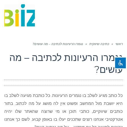
תפריט
השבת את ההבזקים
visibility_off
ראשי
»
סמן כותרות
כתיבה שיווקית
»
נגמרו הרעיונות לכתיבה – מה עושים?
title
צבע רקע
נגמרו הרעיונות לכתיבה – מה
settings
זום (הקטנה)
zoom_out
עושים?
זום (הגדלה)
zoom_in
הקטנת גופן
remove_circle_outline
הגדלת גופן
add_circle_outline
כל כותב מגיע לשלב בו נגמרים הרעיונות. כל כותבת מגיעה לשלב בו
גופן קריא
spellcheck
היא יושבת מול המחשב ופשוט אין לה מושג על מה לכתוב. בתור
כותבים שיווקיים, כותבי תוכן או מי שרוצה שהאתר שלו יהיה
ניגודיות בהירה
brightness_high
אטרקטיבי אנחנו רוצים שתכנים יעלו בו באופן קבוע. לשם כך אנחנו
ניגודיות כהה
brightness_low