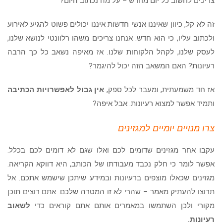
צריכים לחשוב כל יום מחדש – על מה נכתוב היום?
הוסף קו תחתון לקישורים
format_underlined
זה לא קל, כיוון שאיננו אנשי חדשות איננו יכולים פשוט להגיע לאירוע
סמן קישורים
font_download
ולכתוב עליו, כי הוא חדש. אנחנו צריכים משהו רלוונטי לנושא שלנו,
לאפס
cached
לעסק שלנו, לקהל הלקוחות שלנו. אז מאיפה נשאב כל כך הרבה
את
הצהרת נגישות
כל
רעיונות? האם המשאב הזה יכול להיגמר?
האפשרויות
אז חד משמעתית, ומעבר לכל ספק,
אין גבול לאפשרויות הכתיבה
ותמיד אפשר למצוא רעיונות. אבל איפה?
צרו מנויים יומיים למגזינים
עקבו אחר מגזינים שדומים לכם ואלו שגם לא דומים לכם בכלל.
אפשר לומר כי חלק נכבד מעבודתו של הכותב, היא דווקא הקריאה.
מגזינים שכאלו מוצפים ברעיונות ובמידע שיתכן שישמש אתכם. אל
תרוצו להעתיק מאמר – שהרי לא זו המטרה שלכם. אתם רוצים תוכן
מקורי ולכן השתמשו במאמרים אותם אתם קוראים כדי
לשאוב
רעיונות.