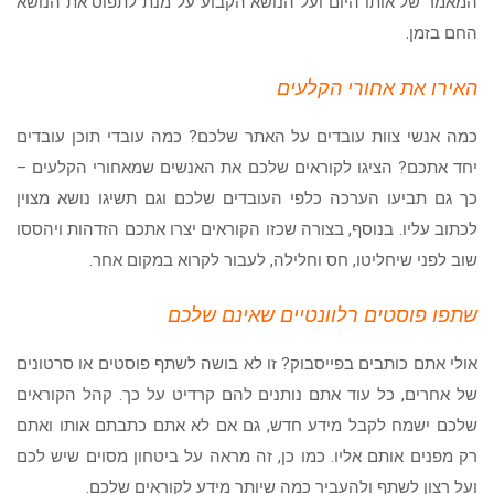
המאמר של אותו היום ועל הנושא הקבוע על מנת לתפוס את הנושא
החם בזמן.
האירו את אחורי הקלעים
כמה אנשי צוות עובדים על האתר שלכם? כמה עובדי תוכן עובדים
יחד אתכם? הציגו לקוראים שלכם את האנשים שמאחורי הקלעים –
כך גם תביעו הערכה כלפי העובדים שלכם וגם תשיגו נושא מצוין
לכתוב עליו. בנוסף, בצורה שכזו הקוראים יצרו אתכם הזדהות ויהססו
שוב לפני שיחליטו, חס וחלילה, לעבור לקרוא במקום אחר.
שתפו פוסטים רלוונטיים שאינם שלכם
אולי אתם כותבים בפייסבוק? זו לא בושה לשתף פוסטים או סרטונים
של אחרים, כל עוד אתם נותנים להם קרדיט על כך. קהל הקוראים
שלכם ישמח לקבל מידע חדש, גם אם לא אתם כתבתם אותו ואתם
רק מפנים אותם אליו. כמו כן, זה מראה על ביטחון מסוים שיש לכם
ועל רצון לשתף ולהעביר כמה שיותר מידע לקוראים שלכם.