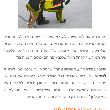
פתחו רגע את לוח השנה. לא, לא העברי – שם החגים לא מגוחכים
ואנחנו מכירים את כולם. חפשו באינטרנט על החגים המתקרבים, או
אולי אפילו המציאו אחד – וכתבו עליו. איך החג הזה רלוונטי אליכם?
איך הוא קשור לקהל היעד שלכם? מה הם יכולים לעשות בו?
מדובר במידע חדש, משעשע ונחמד שקהל היעד שלכם עשוי
לשמוח
לשמוע
עליו. כמו שהברים בכל העולם אימצו לעצמם את החג של
פטריק הקדוש, כך גם אנחנו כותבי התוכן יכולים למצוא חגים
שרלוונטיים לנושאים שלנו – כמו יום שישי השחור באמזון, יום ה"אכול
כפי יכולתך" וכדומה. רק חפשו – אתם כבר תמצאו יום.
היעזרו בקהל הקוראים שלכם