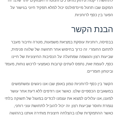
לתחושת ריקנות וניתוק מהערכים והמטרה העמוקים יותר שלנו. זה
הוסף קו תחתון לקישורים
format_underlined
המקום שבו תרגול מיינדפולנס יכול למלא תפקיד חיוני בגישור על
סמן קישורים
font_download
הפער בין כסף לרוחניות.
לאפס
cached
הבנת הקשר
את
הצהרת נגישות
כל
האפשרויות
בבסיסה, רוחניות עוסקת במציאת משמעות, מטרה וחיבור מעבר
לתחום החומרי. זה כרוך בחיפוש אחר תחושה של שלווה פנימית,
שביעות רצון והגשמה שמתעלה על הנסיבות החיצוניות של חיינו.
כסף, לעומת זאת, נתפס לעתים קרובות כאמצעי לרכוש נוחות, מעמד
וביטחון חומריים.
הקשר בין כסף לרוחניות טמון באופן שבו אנו ניגשים ומשתמשים
במשאבים הכספיים שלנו. כאשר אנו רודפים ללא דעת אחר עושר
למענו, אנו עלולים למצוא את עצמנו לכודים במעגל של תשוקה בלתי
נגמרת וחוסר שביעות רצון. זה יכול להוביל לתחושת עוני רוחני,
כאשר ההתמקדות שלנו בהצלחה חיצונית מותירה אותנו בהרגשה