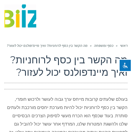
תפריט
השבת את ההבזקים
visibility_off
ראשי
»
סמן כותרות
כסף ומשפחה
»
מה הקשר בין כסף לרוחניות? ואיך מיינדפולנס יכול לעזור?
title
צבע רקע
מה הקשר בין כסף לרוחניות?
settings
זום (הקטנה)
zoom_out
ואיך מיינדפולנס יכול לעזור?
זום (הגדלה)
zoom_in
הקטנת גופן
remove_circle_outline
הגדלת גופן
add_circle_outline
בעולם שלעתים קרובות מייחס ערך גבוה לעושר ולרכוש חומרי,
גופן קריא
spellcheck
הקשר בין כסף לרוחניות יכול להיות מערכת יחסים מורכבת ולעתים
סותרת. בעוד שכסף הוא הכרח מעשי לסיפוק הצרכים הבסיסיים
ניגודיות בהירה
brightness_high
שלנו ולהשגת המטרות שלנו, המרדף אחר עושר יכול להוביל גם
ניגודיות כהה
brightness_low