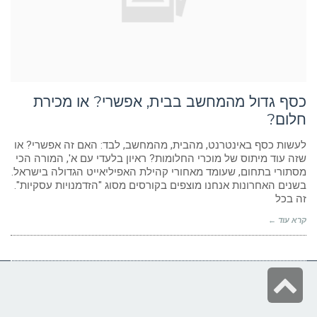
ניגודיות כהה
brightness_low
הוסף קו תחתון לקישורים
format_underlined
סמן קישורים
font_download
לאפס
cached
כסף גדול מהמחשב בבית, אפשרי? או מכירת
את
הצהרת נגישות
כל
חלום?
האפשרויות
לעשות כסף באינטרנט, מהבית, מהמחשב, לבד: האם זה אפשרי? או
שזה עוד מיתוס של מוכרי החלומות? ראיון בלעדי עם א', המורה הכי
מסתורי בתחום, שעומד מאחורי קהילת האפיליאייט הגדולה בישראל.
בשנים האחרונות אנחנו מוצפים בקורסים מסוג "הזדמנויות עסקיות".
זה בכל
קרא עוד ←
גלילה
לראש