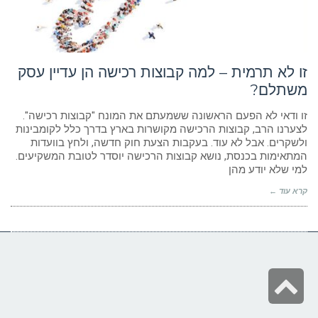
ניגודיות כהה
brightness_low
הוסף קו תחתון לקישורים
format_underlined
סמן קישורים
font_download
זו לא תרמית – למה קבוצות רכישה הן עדיין עסק
משתלם?
לאפס
cached
את
הצהרת נגישות
זו ודאי לא הפעם הראשונה ששמעתם את המונח "קבוצות רכישה".
כל
לצערנו הרב, קבוצות הרכישה מקושרות בארץ בדרך כלל לקומבינות
האפשרויות
ולשקרים. אבל לא עוד. בעקבות הצעת חוק חדשה, ולחץ בוועדות
המתאימות בכנסת, נושא קבוצות הרכישה יוסדר לטובת המשקיעים.
למי שלא יודע מהן
קרא עוד ←
גלילה
לראש