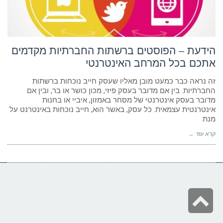
ניגודיות כהה
brightness_low
הוסף קו תחתון לקישורים
format_underlined
סמן קישורים
font_download
הידעת – הפוסטים ברשתות החברתיות מקדמים
אתכם בכל המרחב האינטרנטי
לאפס
cached
את
הצהרת נגישות
זה נראה כבר כמעט מובן מאליו שעסק חייב נוכחות ברשתות
כל
החברתיות. בין אם מדובר בעסק פיזי, מכון כושר או בר, ובין אם
האפשרויות
מדובר בעסק אינטרנטי של מסחר באמזון, איביי או בחנות
אינטרנטית עצמאית. כל עסק, באשר הוא, חייב נוכחות באינטרנט על
מנת
קרא עוד ←
גלילה
לראש