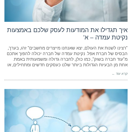
הוסף קו תחתון לקישורים
format_underlined
סמן קישורים
font_download
לאפס
cached
איך תגדילו את המודעות לעסק שלכם באמצעות
את
נקיטת עמדה – א'
הצהרת נגישות
כל
האפשרויות
"רצינו לשנות את העולם, יצא שאנחנו מייצרים מחשבים" זהו, בערך,
הבסיס של חברת אפל. נקיטת עמדה של חברה יכולה להפוך אתכם
מ"עוד חברה בשוק", כמו כולן, לחברה גדולה ומשמעותית באמת.
אחת מן הבעיות הגדולות ביותר שלנו כעסקים חדשים ומתחילים, או
קרא עוד ←