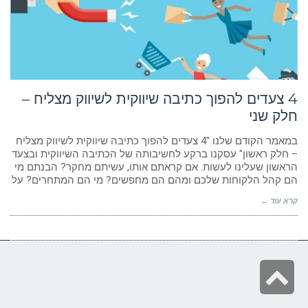
ניגודיות כהה
brightness_low
הוסף קו תחתון לקישורים
format_underlined
סמן קישורים
font_download
לאפס
cached
4 צעדים להפוך כתיבה שיווקית לשיווק מצליח –
את
הצהרת נגישות
כל
חלק שני
האפשרויות
במאמר הקודם שלנו "4 צעדים להפוך כתיבה שיווקית לשיווק מצליח
– חלק ראשון" עסקנו ברקע לחשיבותה של הכתיבה השיווקית ובצעד
הראשון שעלינו לעשות. אם קראתם אותו, עשיתם מחקר? הבנתם מי
הם קהל הלקוחות שלכם ומהם הם מחפשים? מי הם המתחרים? על
קרא עוד ←
גלילה
לראש