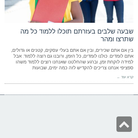
ניגודיות כהה
brightness_low
הוסף קו תחתון לקישורים
format_underlined
סמן קישורים
font_download
שבעה שלבים בעזרתם תוכלו ללמוד כל מה
שתרצו ומהר
לאפס
cached
את
הצהרת נגישות
בין אם אתם שכירים, ובין אם אתם בעלי עסקים, קטנים או גדולים,
כל
אתם לומדים. כולנו לומדים, כל הזמן, ורובנו גם רוצה ללמוד. אבל
האפשרויות
למידה לוקחת זמן, וברגע שהחלטנו שאנחנו רוצים ללמוד משהו
ספציפי אנחנו צריכים להקדיש לזה כמה ימים, שבועות
קרא עוד ←
גלילה
לראש