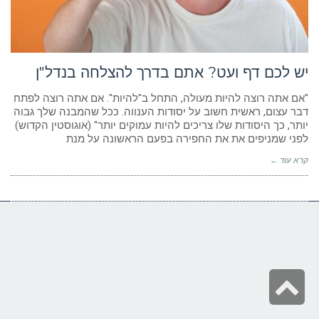
ניגודיות כהה
brightness_low
הוסף קו תחתון לקישורים
format_underlined
סמן קישורים
font_download
יש לכם דף ועט? אתם בדרך להצלחה בנדל"ן
לאפס
cached
"אם אתה רוצה להיות מעולה, התחל ב"להיות". אם אתה רוצה לפתח
את
דבר עצום, ראשית חשוב על יסודות הענווה. ככל שהמבנה שלך גבוה
הצהרת נגישות
כל
יותר, כך היסודות שלו צריכים להיות עמוקים יותר" (אוגוסטין הקדוש)
האפשרויות
לפני שמניפים את את החפירה בפעם הראשונה על מנת
קרא עוד ←
גלילה
לראש