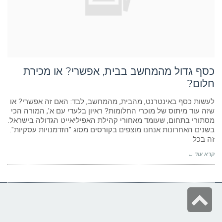
ניגודיות כהה
brightness_low
הוסף קו תחתון לקישורים
format_underlined
סמן קישורים
font_download
לאפס
cached
כסף גדול מהמחשב בבית, אפשרי? או מכירת
את
הצהרת נגישות
כל
חלום?
האפשרויות
לעשות כסף באינטרנט, מהבית, מהמחשב, לבד: האם זה אפשרי? או
שזה עוד מיתוס של מוכרי החלומות? ראיון בלעדי עם א', המורה הכי
מסתורי בתחום, שעומד מאחורי קהילת האפיליאייט הגדולה בישראל.
בשנים האחרונות אנחנו מוצפים בקורסים מסוג "הזדמנויות עסקיות".
זה בכל
קרא עוד ←
גלילה
לראש