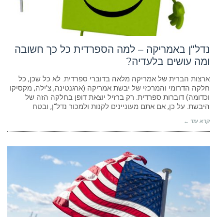
הוסף קו תחתון לקישורים
format_underlined
סמן קישורים
font_download
לאפס
cached
נדל"ן באמריקה – למה הספרדית כל כך חשובה
את
ומה עושים בלעדיה?
הצהרת נגישות
כל
האפשרויות
ארצות הברית של אמריקה מלאה בדוברי ספרדית. לא כל שכן, כל
חלקה הדרומי והמרכזי של יבשת אמריקה (ארגנטינה, צ'ילה, מקסיקו
וכדומה) דוברות ספרדית. רק ברזיל יוצאת דופן בחלקה הזה של
היבשת. על כן, אם אתם מעוניינים לקנות ולמכור נדל"ן, ובטח
קרא עוד ←