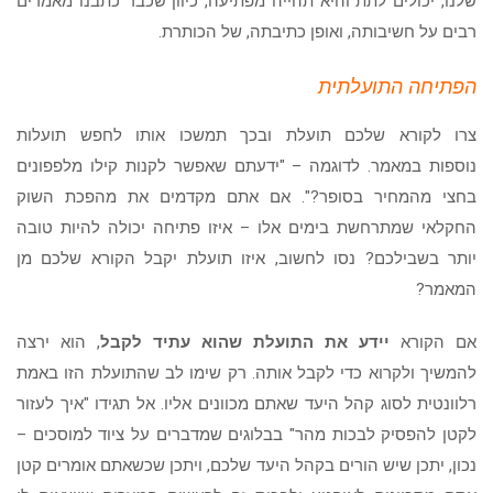
שלנו, יכולים לתת והיא תהייה מפתיעה, כיוון שכבר כתבנו מאמרים
רבים על חשיבותה, ואופן כתיבתה, של הכותרת.
הפתיחה התועלתית
צרו לקורא שלכם תועלת ובכך תמשכו אותו לחפש תועלות
נוספות במאמר. לדוגמה – "ידעתם שאפשר לקנות קילו מלפפונים
בחצי מהמחיר בסופר?". אם אתם מקדמים את מהפכת השוק
החקלאי שמתרחשת בימים אלו – איזו פתיחה יכולה להיות טובה
יותר בשבילכם? נסו לחשוב, איזו תועלת יקבל הקורא שלכם מן
המאמר?
אם הקורא
יידע את התועלת שהוא עתיד לקבל
, הוא ירצה
להמשיך ולקרוא כדי לקבל אותה. רק שימו לב שהתועלת הזו באמת
רלוונטית לסוג קהל היעד שאתם מכוונים אליו. אל תגידו "איך לעזור
לקטן להפסיק לבכות מהר" בבלוגים שמדברים על ציוד למוסכים –
נכון, יתכן שיש הורים בקהל היעד שלכם, ויתכן שכשאתם אומרים קטן