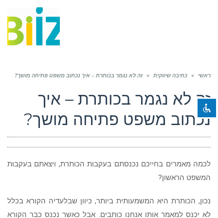
תפריט
השבת את ההבזקים
visibility_off
ראשי
»
סמן כותרות
כתיבה שיווקית
»
זה לא נגמר בכותרת – איך נכתוב משפט פתיחה מושך?
title
צבע רקע
זה לא נגמר בכותרת – איך
settings
זום (הקטנה)
zoom_out
נכתוב משפט פתיחה מושך?
זום (הגדלה)
zoom_in
הקטנת גופן
remove_circle_outline
הגדלת גופן
add_circle_outline
לכמה מאמרים בחייכם נכנסתם בעקבות הכותרת, ויצאתם בעקבות
גופן קריא
spellcheck
המשפט הראשון?
ניגודיות בהירה
brightness_high
נכון, הכותרת היא המשמעותית ביותר, כיוון שבלעדיה הקורא בכלל
ניגודיות כהה
brightness_low
לא יכנס למאמר אותו אנחנו כותבים. אבל כאשר נכנס כבר הקורא