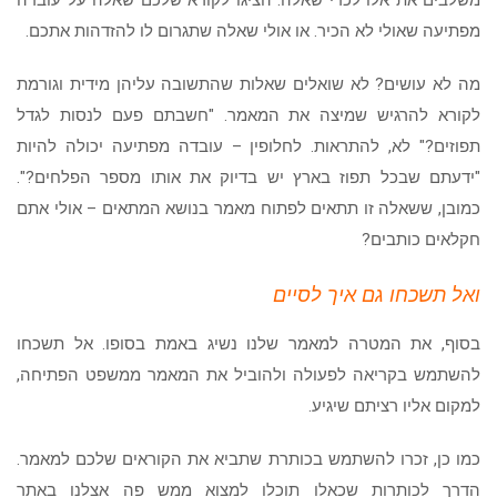
משלבים את אלו לכדי שאלה. הציגו לקורא שלכם שאלה על עובדה
מפתיעה שאולי לא הכיר. או אולי שאלה שתגרום לו להזדהות אתכם.
מה לא עושים? לא שואלים שאלות שהתשובה עליהן מידית וגורמת
לקורא להרגיש שמיצה את המאמר. "חשבתם פעם לנסות לגדל
תפוזים?" לא, להתראות. לחלופין – עובדה מפתיעה יכולה להיות
"ידעתם שבכל תפוז בארץ יש בדיוק את אותו מספר הפלחים?".
כמובן, ששאלה זו תתאים לפתוח מאמר בנושא המתאים – אולי אתם
חקלאים כותבים?
ואל תשכחו גם איך לסיים
בסוף, את המטרה למאמר שלנו נשיג באמת בסופו. אל תשכחו
להשתמש בקריאה לפעולה ולהוביל את המאמר ממשפט הפתיחה,
למקום אליו רציתם שיגיע.
כמו כן, זכרו להשתמש בכותרת שתביא את הקוראים שלכם למאמר.
הדרך לכותרות שכאלו תוכלו למצוא ממש פה אצלנו באתר