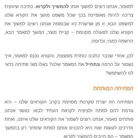
הוסף קו תחתון לקישורים
format_underlined
למאמר, אנחנו רוצים למשוך אותו
להמשיך ולקרוא.
כתיבה שיווקית
צריכה להיות מאופיינת בכך שכל משפט מושך את הקורא שלנו
סמן קישורים
font_download
למשפט הבא. זו מן שרשרת כזו שבסופה אנחנו רוצים למשוך את
לאפס
cached
הקורא שלנו לפעולה מסוימת – קניית מוצר, המשך למאמר הבא,
את
הצהרת נגישות
כל
הרשמה כמנוי, וכדומה.
האפשרויות
לכן, אחרי שכבר כתבנו כותרת מפוצצת, והקורא נכנס למאמר, איך
נשמור על הרמה
ונתחיל
את המאמר שלנו? באלו סוגי פתיחה כדאי
לנו להשתמש?
הפתיחה המותחת
הפתיחה הזו יוצרת סקרנות מסוימת בקרב הקוראים שלנו – היא
גורמת להם למתח ולציפיה לקראת העתיד לבוא. כאשר אנחנו
פותחים מאמר, אנחנו רוצים לשמור את הקוראים שלנו איתנו, ואחת
הדרכים לעשות זאת היא להכניס אותם למתח שיפתר רק בהמשך
המאמר – הם חייבים להמשיך לקרוא.