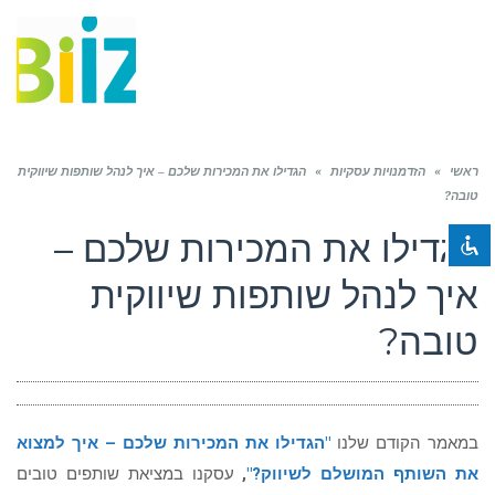
תפריט
השבת את ההבזקים
visibility_off
ראשי
»
סמן כותרות
הזדמנויות עסקיות
»
הגדילו את המכירות שלכם – איך לנהל שותפות שיווקית
title
טובה?
צבע רקע
settings
הגדילו את המכירות שלכם –
זום (הקטנה)
zoom_out
איך לנהל שותפות שיווקית
זום (הגדלה)
zoom_in
הקטנת גופן
remove_circle_outline
טובה?
הגדלת גופן
add_circle_outline
גופן קריא
spellcheck
ניגודיות בהירה
brightness_high
במאמר הקודם שלנו
"
הגדילו את המכירות שלכם – איך למצוא
את השותף המושלם לשיווק?"
,
עסקנו במציאת שותפים טובים
ניגודיות כהה
brightness_low