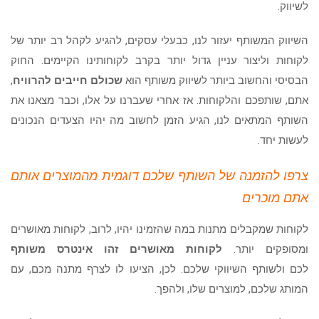
לשיווק.
הוסף קו תחתון לקישורים
format_underlined
סמן קישורים
font_download
השיווק המשותף יעזור לנו, כבעלי עסקים, להגיע לקהל רב יותר של
לקוחות וליצור עניין גדול יותר בקרב לקוחותינו הקיימים. החוק
לאפס
cached
את
הבסיסי והחשוב ביותר לשיווק משותף הוא
שכולם חייבים להרוויח
,
הצהרת נגישות
כל
אתם, שותפכם והלקוחות. אז אחרי שעברנו על אלו, וכבר מצאנו את
האפשרויות
השותף המתאים לנו, הגיע הזמן לחשוב מה יהיו הצעדים הנכונים
לעשות יחד.
צרפו להזמנה של השותף שלכם דוגמית מהמוצרים אותם
אתם מוכרים
לקוחות שמקבלים מתנות במה שהזמינו יהיו, לרוב, לקוחות מאושרים
ומסופקים יותר.
לקוחות מאושרים זהו אינטרס משותף
לכם ולשותף השיווקי שלכם. לכן, הציעו לו לצרף מתנה מכם, עם
המותג שלכם, למוצרים שלו, ולהפך.