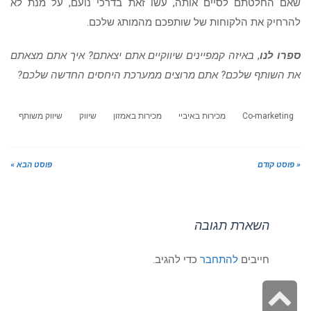
שאם החלטתם לסיים אותה, עשו זאת בדרכי נועם, על מנת לא
להרחיק את הלקוחות של שותפכם מהמותג שלכם.
ספרו לנו
,
באיזה קמפיינים שיווקיים אתם יצאתם? איך אתם מצאתם
את השותף שלכם? אתם מרוצים ממערכת היחסים החדשה שלכם?
Co-marketing
מכירות באיביי
מכירות באמזון
שיווק
שיווק משותף
« פוסט קודם
פוסט הבא »
השארת תגובה
חייבים
להתחבר
כדי להגיב.
גלילה